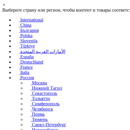
×
Выберите страну или регион, чтобы контент и товары соотве
International
China
България
Polska
Slovenija
Türkiye
الأمارات العربية المتحدة
España
Deutschland
France
Italia
Россия
Москва
Нижний Тагил
Севастополь
Тольятти
Симферополь
Челябинск
Пермь
Тюмень
Санкт-Петербург
Новосибирск