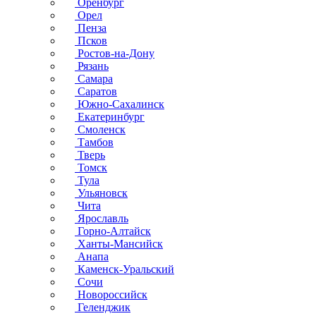
Оренбург
Орел
Пенза
Псков
Ростов-на-Дону
Рязань
Самара
Саратов
Южно-Сахалинск
Екатеринбург
Смоленск
Тамбов
Тверь
Томск
Тула
Ульяновск
Чита
Ярославль
Горно-Алтайск
Ханты-Мансийск
Анапа
Каменск-Уральский
Сочи
Новороссийск
Геленджик