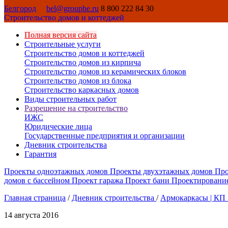
Белгород
bel@grouphe.ru
8 800 222 84 30
Строительство домов и коттеджей
Полная версия сайта
Строительные услуги
Строительство домов и коттеджей
Строительство домов из кирпича
Строительство домов из керамических блоков
Строительство домов из блока
Строительство каркасных домов
Виды строительных работ
Разрешение на строительство
ИЖС
Юридические лица
Государственные предприятия и организации
Дневник строительства
Гарантия
Проекты одноэтажных домов
Проекты двухэтажных домов
Про
домов с бассейном
Проект гаража
Проект бани
Проектировани
Главная страница
/
Дневник строительства
/
Армокаркасы | КП
14 августа 2016