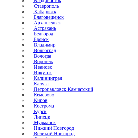
Владивосток
Ставрополь
Хабаровск
Благовещенск
Архангельск
Астрахань
Белгород
Брянск
Владимир
Волгоград
Вологда
Воронеж
Иваново
Иркутск
Калининград
Калуга
Петропавловск-Камчатский
Кемерово
Киров
Кострома
Курск
Липецк
Мурманск
Нижний Новгород
Великий Новгород