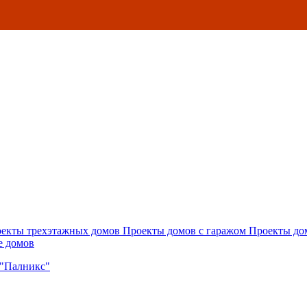
екты трехэтажных домов
Проекты домов с гаражом
Проекты до
е домов
 "Палникс"