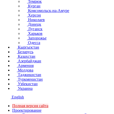
Темрюк
Курган
Комсомольск-на-Амуре
Херсон
Николаев
Донецк
Луганск
Харьков
Запорожье
Одесса
Кыргызстан
Беларусь
Казахстан
Азербайджан
Армения
Молдова
Таджикистан
Туркменистан
Узбекистан
Украина
English
Полная версия сайта
Проектирование