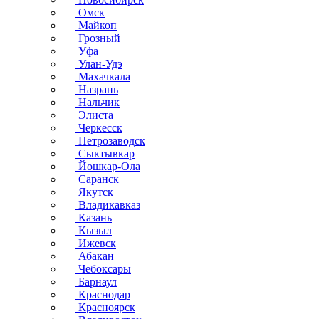
Омск
Майкоп
Грозный
Уфа
Улан-Удэ
Махачкала
Назрань
Нальчик
Элиста
Черкесск
Петрозаводск
Сыктывкар
Йошкар-Ола
Саранск
Якутск
Владикавказ
Казань
Кызыл
Ижевск
Абакан
Чебоксары
Барнаул
Краснодар
Красноярск