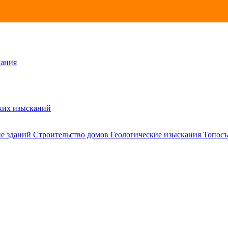
кания
ских изысканий
е зданий
Строительство домов
Геологические изыскания
Топосъ