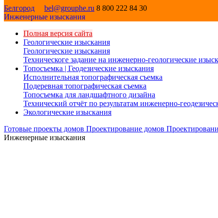
Белгород
bel@grouphe.ru
8 800 222 84 30
Инженерные изыскания
Полная версия сайта
Геологические изыскания
Геологические изыскания
Техническоге задание на инженерно-геологические изыс
Топосъемка | Геодезические изыскания
Исполнительная топографическая съемка
Подеревная топографическая съемка
Топосъемка для ландшафтного дизайна
Технический отчёт по результатам инженерно-геодезиче
Экологические изыскания
Готовые проекты домов
Проектирование домов
Проектировани
Инженерные изыскания