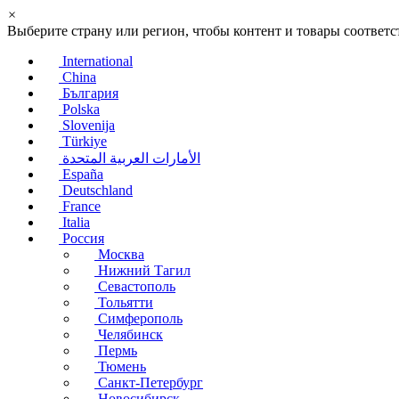
×
Выберите страну или регион, чтобы контент и товары соотве
International
China
България
Polska
Slovenija
Türkiye
الأمارات العربية المتحدة
España
Deutschland
France
Italia
Россия
Москва
Нижний Тагил
Севастополь
Тольятти
Симферополь
Челябинск
Пермь
Тюмень
Санкт-Петербург
Новосибирск