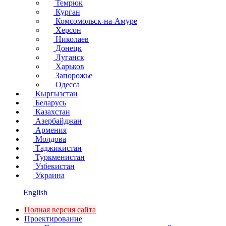
Темрюк
Курган
Комсомольск-на-Амуре
Херсон
Николаев
Донецк
Луганск
Харьков
Запорожье
Одесса
Кыргызстан
Беларусь
Казахстан
Азербайджан
Армения
Молдова
Таджикистан
Туркменистан
Узбекистан
Украина
English
Полная версия сайта
Проектирование