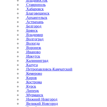
Владивосток
Ставрополь
Хабаровск
Благовещенск
Архангельск
Астрахань
Белгород
Брянск
Владимир
Волгоград
Вологда
Воронеж
Иваново
Иркутск
Калининград
Калуга
Петропавловск-Камчатский
Кемерово
Киров
Кострома
Курск
Липецк
Мурманск
Нижний Новгород
Великий Новгород