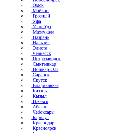
Омск
Майкоп
Грозный
Уфа
Улан-Удэ
Махачкала
Назрань
Нальчик
Элиста
Черкесск
Петрозаводск
Сыктывкар
Йошкар-Ола
Саранск
Якутск
Владикавказ
Казань
Кызыл
Ижевск
Абакан
Чебоксары
Барнаул
Краснодар
Красноярск