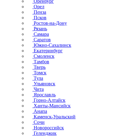
Оренбург
Орел
Пенза
Псков
Ростов-на-Дону
Рязань
Самара
Саратов
Южно-Сахалинск
Екатеринбург
Смоленск
Тамбов
Тверь
Томск
Тула
Ульяновск
Чита
Ярославль
Горно-Алтайск
Ханты-Мансийск
Анапа
Каменск-Уральский
Сочи
Новороссийск
Геленджик