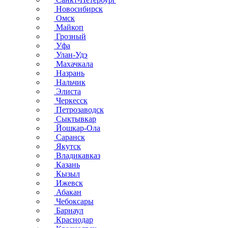
Новосибирск
Омск
Майкоп
Грозный
Уфа
Улан-Удэ
Махачкала
Назрань
Нальчик
Элиста
Черкесск
Петрозаводск
Сыктывкар
Йошкар-Ола
Саранск
Якутск
Владикавказ
Казань
Кызыл
Ижевск
Абакан
Чебоксары
Барнаул
Краснодар