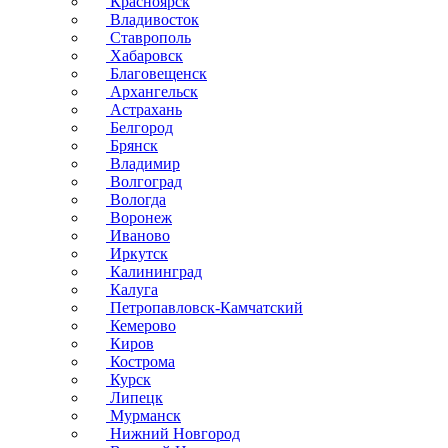
Красноярск
Владивосток
Ставрополь
Хабаровск
Благовещенск
Архангельск
Астрахань
Белгород
Брянск
Владимир
Волгоград
Вологда
Воронеж
Иваново
Иркутск
Калининград
Калуга
Петропавловск-Камчатский
Кемерово
Киров
Кострома
Курск
Липецк
Мурманск
Нижний Новгород