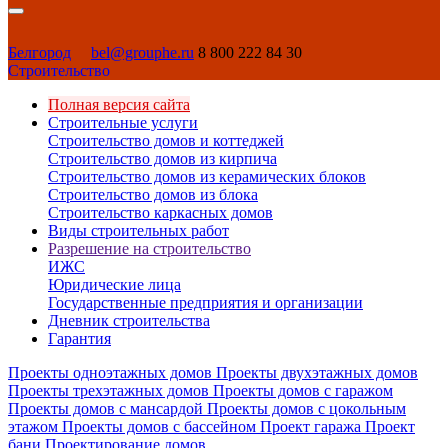
Белгород
bel@grouphe.ru
8 800 222 84 30
Строительство
Полная версия сайта
Строительные услуги
Строительство домов и коттеджей
Строительство домов из кирпича
Строительство домов из керамических блоков
Строительство домов из блока
Строительство каркасных домов
Виды строительных работ
Разрешение на строительство
ИЖС
Юридические лица
Государственные предприятия и организации
Дневник строительства
Гарантия
Проекты одноэтажных домов
Проекты двухэтажных домов
Проекты трехэтажных домов
Проекты домов с гаражом
Проекты домов с мансардой
Проекты домов с цокольным
этажом
Проекты домов с бассейном
Проект гаража
Проект
бани
Проектирование домов