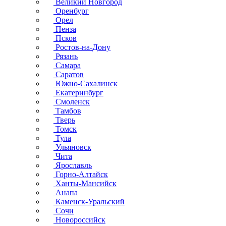
Великий Новгород
Оренбург
Орел
Пенза
Псков
Ростов-на-Дону
Рязань
Самара
Саратов
Южно-Сахалинск
Екатеринбург
Смоленск
Тамбов
Тверь
Томск
Тула
Ульяновск
Чита
Ярославль
Горно-Алтайск
Ханты-Мансийск
Анапа
Каменск-Уральский
Сочи
Новороссийск