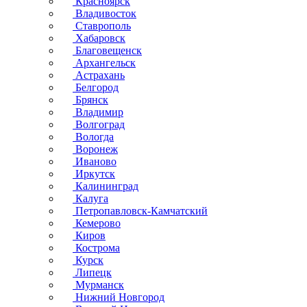
Красноярск
Владивосток
Ставрополь
Хабаровск
Благовещенск
Архангельск
Астрахань
Белгород
Брянск
Владимир
Волгоград
Вологда
Воронеж
Иваново
Иркутск
Калининград
Калуга
Петропавловск-Камчатский
Кемерово
Киров
Кострома
Курск
Липецк
Мурманск
Нижний Новгород