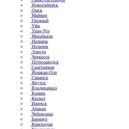
Новосибирск
Омск
Майкоп
Грозный
Уфа
Улан-Удэ
Махачкала
Назрань
Нальчик
Элиста
Черкесск
Петрозаводск
Сыктывкар
Йошкар-Ола
Саранск
Якутск
Владикавказ
Казань
Кызыл
Ижевск
Абакан
Чебоксары
Барнаул
Краснодар