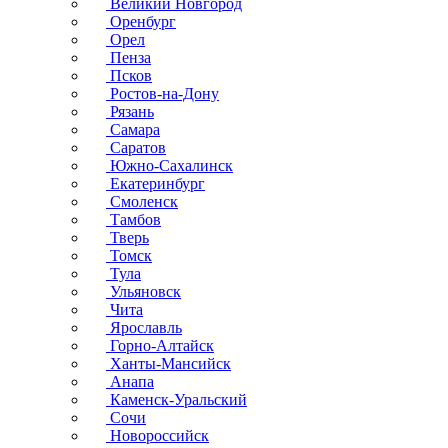
Великий Новгород
Оренбург
Орел
Пенза
Псков
Ростов-на-Дону
Рязань
Самара
Саратов
Южно-Сахалинск
Екатеринбург
Смоленск
Тамбов
Тверь
Томск
Тула
Ульяновск
Чита
Ярославль
Горно-Алтайск
Ханты-Мансийск
Анапа
Каменск-Уральский
Сочи
Новороссийск