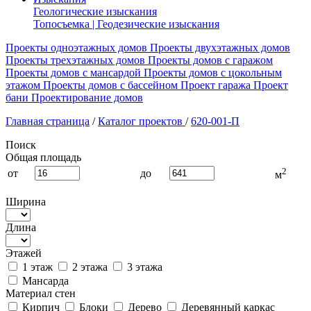
Геологические изыскания
Топосъемка | Геодезические изыскания
Проекты одноэтажных домов
Проекты двухэтажных домов
Проекты трехэтажных домов
Проекты домов с гаражом
Проекты домов с мансардой
Проекты домов с цокольным
этажом
Проекты домов с бассейном
Проект гаража
Проект
бани
Проектирование домов
Главная страница
/
Каталог проектов
/
620-001-П
Поиск
Общая площадь
2
от
до
м
Ширина
Длина
Этажей
1 этаж
2 этажа
3 этажа
Мансарда
Материал стен
Кирпич
Блоки
Дерево
Деревянный каркас