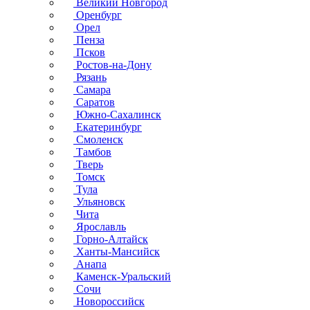
Великий Новгород
Оренбург
Орел
Пенза
Псков
Ростов-на-Дону
Рязань
Самара
Саратов
Южно-Сахалинск
Екатеринбург
Смоленск
Тамбов
Тверь
Томск
Тула
Ульяновск
Чита
Ярославль
Горно-Алтайск
Ханты-Мансийск
Анапа
Каменск-Уральский
Сочи
Новороссийск