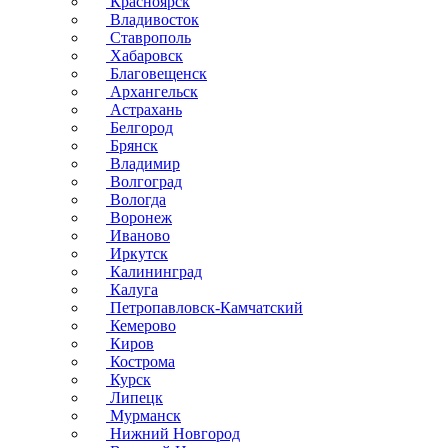
Красноярск
Владивосток
Ставрополь
Хабаровск
Благовещенск
Архангельск
Астрахань
Белгород
Брянск
Владимир
Волгоград
Вологда
Воронеж
Иваново
Иркутск
Калининград
Калуга
Петропавловск-Камчатский
Кемерово
Киров
Кострома
Курск
Липецк
Мурманск
Нижний Новгород