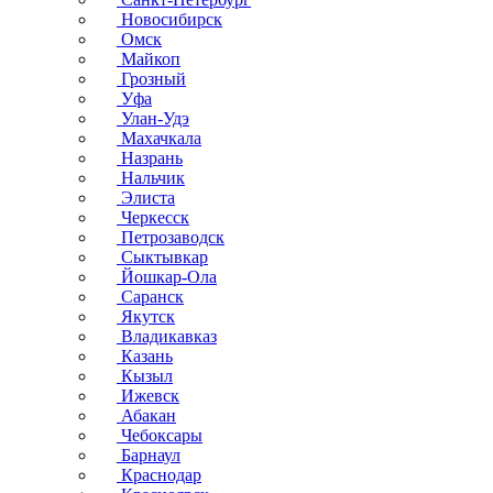
Новосибирск
Омск
Майкоп
Грозный
Уфа
Улан-Удэ
Махачкала
Назрань
Нальчик
Элиста
Черкесск
Петрозаводск
Сыктывкар
Йошкар-Ола
Саранск
Якутск
Владикавказ
Казань
Кызыл
Ижевск
Абакан
Чебоксары
Барнаул
Краснодар