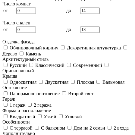
Число комнат
от
до
Число спален
от
до
Отделка фасада
Облицовочный кирпич
Декоративная штукатурка
Дерево
Камень
Архитектурный стиль
Русский
Классический
Современный
Оригинальный
Крыша
Односкатная
Двускатная
Плоская
Вальмовая
Остекление
Панорамное остекление
Второй свет
Гараж
1 гараж
2 гаража
Форма и расположение
Квадратный
Узкий
Угловой
Особенности
С террасой
С балконом
Дом на 2 семьи
2 входа
Дополнительно