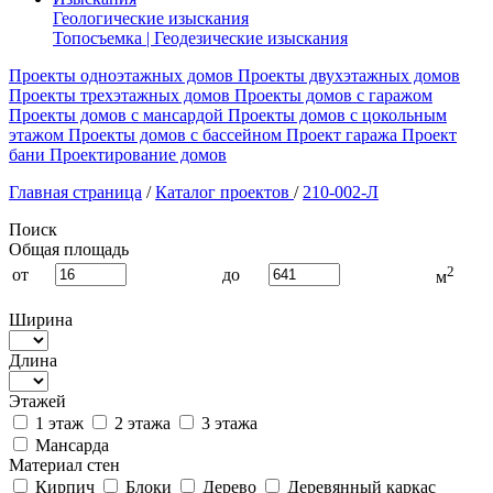
Геологические изыскания
Топосъемка | Геодезические изыскания
Проекты одноэтажных домов
Проекты двухэтажных домов
Проекты трехэтажных домов
Проекты домов с гаражом
Проекты домов с мансардой
Проекты домов с цокольным
этажом
Проекты домов с бассейном
Проект гаража
Проект
бани
Проектирование домов
Главная страница
/
Каталог проектов
/
210-002-Л
Поиск
Общая площадь
2
от
до
м
Ширина
Длина
Этажей
1 этаж
2 этажа
3 этажа
Мансарда
Материал стен
Кирпич
Блоки
Дерево
Деревянный каркас