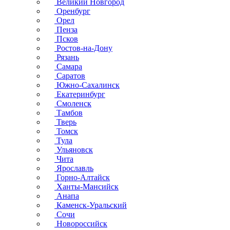
Великий Новгород
Оренбург
Орел
Пенза
Псков
Ростов-на-Дону
Рязань
Самара
Саратов
Южно-Сахалинск
Екатеринбург
Смоленск
Тамбов
Тверь
Томск
Тула
Ульяновск
Чита
Ярославль
Горно-Алтайск
Ханты-Мансийск
Анапа
Каменск-Уральский
Сочи
Новороссийск