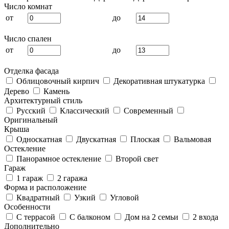
Число комнат
от
до
Число спален
от
до
Отделка фасада
Облицовочный кирпич
Декоративная штукатурка
Дерево
Камень
Архитектурный стиль
Русский
Классический
Современный
Оригинальный
Крыша
Односкатная
Двускатная
Плоская
Вальмовая
Остекление
Панорамное остекление
Второй свет
Гараж
1 гараж
2 гаража
Форма и расположение
Квадратный
Узкий
Угловой
Особенности
С террасой
С балконом
Дом на 2 семьи
2 входа
Дополнительно