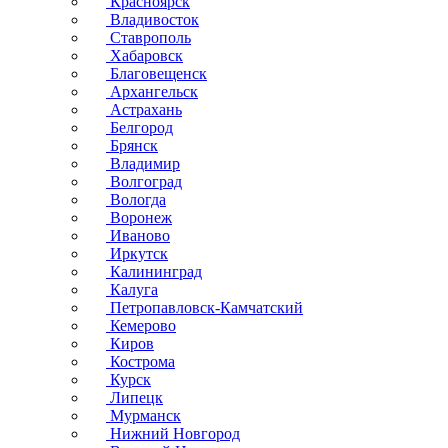
Красноярск
Владивосток
Ставрополь
Хабаровск
Благовещенск
Архангельск
Астрахань
Белгород
Брянск
Владимир
Волгоград
Вологда
Воронеж
Иваново
Иркутск
Калининград
Калуга
Петропавловск-Камчатский
Кемерово
Киров
Кострома
Курск
Липецк
Мурманск
Нижний Новгород