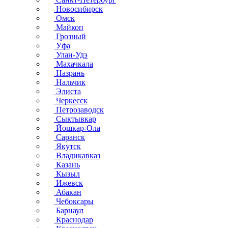
Новосибирск
Омск
Майкоп
Грозный
Уфа
Улан-Удэ
Махачкала
Назрань
Нальчик
Элиста
Черкесск
Петрозаводск
Сыктывкар
Йошкар-Ола
Саранск
Якутск
Владикавказ
Казань
Кызыл
Ижевск
Абакан
Чебоксары
Барнаул
Краснодар