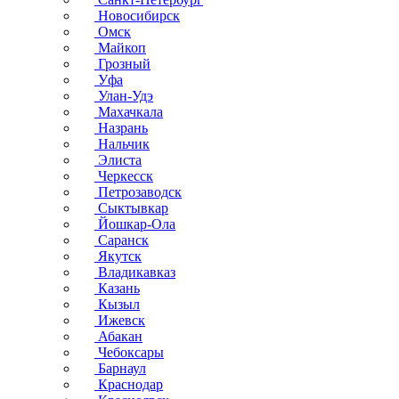
Новосибирск
Омск
Майкоп
Грозный
Уфа
Улан-Удэ
Махачкала
Назрань
Нальчик
Элиста
Черкесск
Петрозаводск
Сыктывкар
Йошкар-Ола
Саранск
Якутск
Владикавказ
Казань
Кызыл
Ижевск
Абакан
Чебоксары
Барнаул
Краснодар