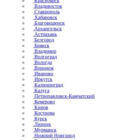
Красноярск
Владивосток
Ставрополь
Хабаровск
Благовещенск
Архангельск
Астрахань
Белгород
Брянск
Владимир
Волгоград
Вологда
Воронеж
Иваново
Иркутск
Калининград
Калуга
Петропавловск-Камчатский
Кемерово
Киров
Кострома
Курск
Липецк
Мурманск
Нижний Новгород