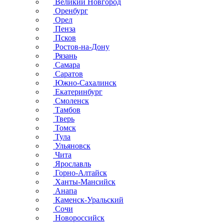
Великий Новгород
Оренбург
Орел
Пенза
Псков
Ростов-на-Дону
Рязань
Самара
Саратов
Южно-Сахалинск
Екатеринбург
Смоленск
Тамбов
Тверь
Томск
Тула
Ульяновск
Чита
Ярославль
Горно-Алтайск
Ханты-Мансийск
Анапа
Каменск-Уральский
Сочи
Новороссийск