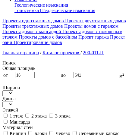
Геологические изыскания
Топосъемка | Геодезические изыскания
Проекты одноэтажных домов
Проекты двухэтажных домов
Проекты трехэтажных домов
Проекты домов с гаражом
Проекты домов с мансардой
Проекты домов с цокольным
этажом
Проекты домов с бассейном
Проект гаража
Проект
бани
Проектирование домов
Главная страница
/
Каталог проектов
/
200-011-П
Поиск
Общая площадь
2
от
до
м
Ширина
Длина
Этажей
1 этаж
2 этажа
3 этажа
Мансарда
Материал стен
Кирпич
Блоки
Дерево
Деревянный каркас