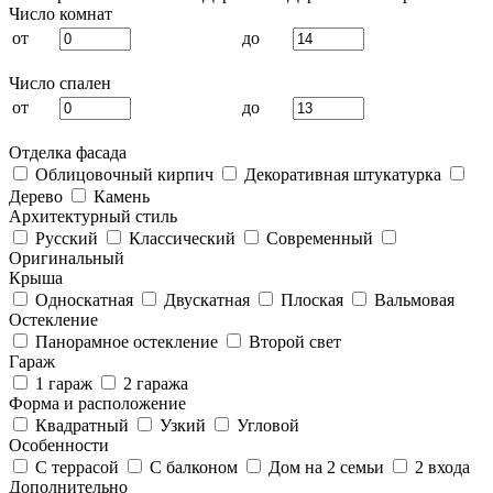
Число комнат
от
до
Число спален
от
до
Отделка фасада
Облицовочный кирпич
Декоративная штукатурка
Дерево
Камень
Архитектурный стиль
Русский
Классический
Современный
Оригинальный
Крыша
Односкатная
Двускатная
Плоская
Вальмовая
Остекление
Панорамное остекление
Второй свет
Гараж
1 гараж
2 гаража
Форма и расположение
Квадратный
Узкий
Угловой
Особенности
С террасой
С балконом
Дом на 2 семьи
2 входа
Дополнительно