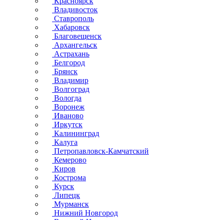
Красноярск
Владивосток
Ставрополь
Хабаровск
Благовещенск
Архангельск
Астрахань
Белгород
Брянск
Владимир
Волгоград
Вологда
Воронеж
Иваново
Иркутск
Калининград
Калуга
Петропавловск-Камчатский
Кемерово
Киров
Кострома
Курск
Липецк
Мурманск
Нижний Новгород