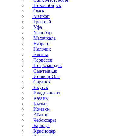
Новосибирск
Омск
Майкоп
Грозный
Уфа
Улан-Удэ
Махачкала
Назрань
Нальчик
Элиста
Черкесск
Петрозаводск
Сыктывкар
Йошкар-Ола
Саранск
Якутск
Владикавказ
Казань
Кызыл
Ижевск
Абакан
Чебоксары
Барнаул
Краснодар