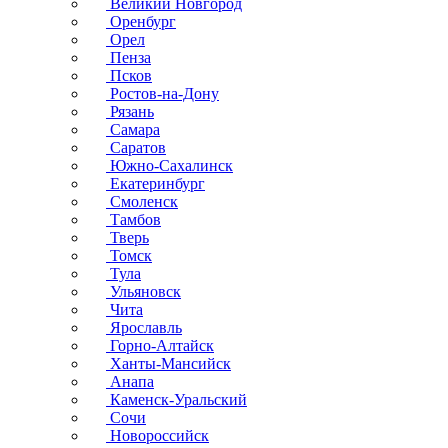
Великий Новгород
Оренбург
Орел
Пенза
Псков
Ростов-на-Дону
Рязань
Самара
Саратов
Южно-Сахалинск
Екатеринбург
Смоленск
Тамбов
Тверь
Томск
Тула
Ульяновск
Чита
Ярославль
Горно-Алтайск
Ханты-Мансийск
Анапа
Каменск-Уральский
Сочи
Новороссийск