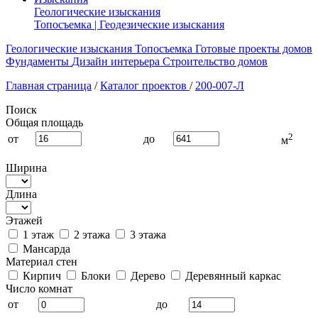
Геологические изыскания
Топосъемка | Геодезические изыскания
Геологические изыскания
Топосъемка
Готовые проекты домов
Фундаменты
Дизайн интерьера
Строительство домов
Главная страница
/
Каталог проектов
/
200-007-Л
Поиск
Общая площадь
2
от
до
м
Ширина
Длина
Этажей
1 этаж
2 этажа
3 этажа
Мансарда
Материал стен
Кирпич
Блоки
Дерево
Деревянный каркас
Число комнат
от
до