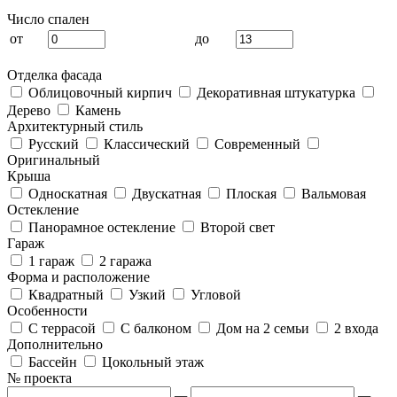
Число спален
от
до
Отделка фасада
Облицовочный кирпич
Декоративная штукатурка
Дерево
Камень
Архитектурный стиль
Русский
Классический
Современный
Оригинальный
Крыша
Односкатная
Двускатная
Плоская
Вальмовая
Остекление
Панорамное остекление
Второй свет
Гараж
1 гараж
2 гаража
Форма и расположение
Квадратный
Узкий
Угловой
Особенности
С террасой
С балконом
Дом на 2 семьи
2 входа
Дополнительно
Бассейн
Цокольный этаж
№ проекта
—
—