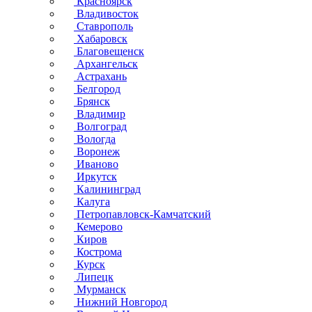
Красноярск
Владивосток
Ставрополь
Хабаровск
Благовещенск
Архангельск
Астрахань
Белгород
Брянск
Владимир
Волгоград
Вологда
Воронеж
Иваново
Иркутск
Калининград
Калуга
Петропавловск-Камчатский
Кемерово
Киров
Кострома
Курск
Липецк
Мурманск
Нижний Новгород