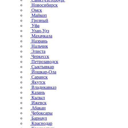
Новосибирск
Омск
Майкоп
Грозный
Уфа
Улан-Удэ
Махачкала
Назрань
Нальчик
Элиста
Черкесск
Петрозаводск
Сыктывкар
Йошкар-Ола
Саранск
Якутск
Владикавказ
Казань
Кызыл
Ижевск
Абакан
Чебоксары
Барнаул
Краснодар