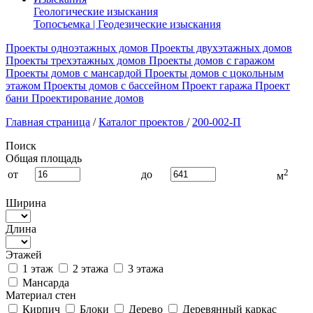
Геологические изыскания
Топосъемка | Геодезические изыскания
Проекты одноэтажных домов
Проекты двухэтажных домов
Проекты трехэтажных домов
Проекты домов с гаражом
Проекты домов с мансардой
Проекты домов с цокольным
этажом
Проекты домов с бассейном
Проект гаража
Проект
бани
Проектирование домов
Главная страница
/
Каталог проектов
/
200-002-П
Поиск
Общая площадь
2
от
до
м
Ширина
Длина
Этажей
1 этаж
2 этажа
3 этажа
Мансарда
Материал стен
Кирпич
Блоки
Дерево
Деревянный каркас