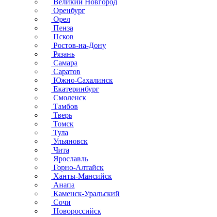
Великий Новгород
Оренбург
Орел
Пенза
Псков
Ростов-на-Дону
Рязань
Самара
Саратов
Южно-Сахалинск
Екатеринбург
Смоленск
Тамбов
Тверь
Томск
Тула
Ульяновск
Чита
Ярославль
Горно-Алтайск
Ханты-Мансийск
Анапа
Каменск-Уральский
Сочи
Новороссийск