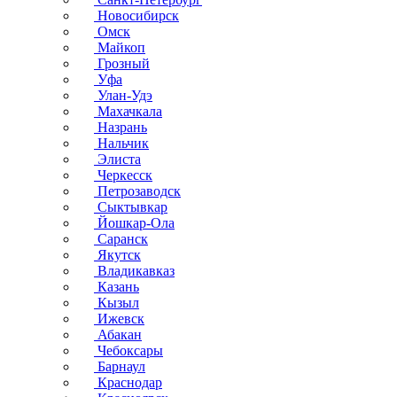
Новосибирск
Омск
Майкоп
Грозный
Уфа
Улан-Удэ
Махачкала
Назрань
Нальчик
Элиста
Черкесск
Петрозаводск
Сыктывкар
Йошкар-Ола
Саранск
Якутск
Владикавказ
Казань
Кызыл
Ижевск
Абакан
Чебоксары
Барнаул
Краснодар