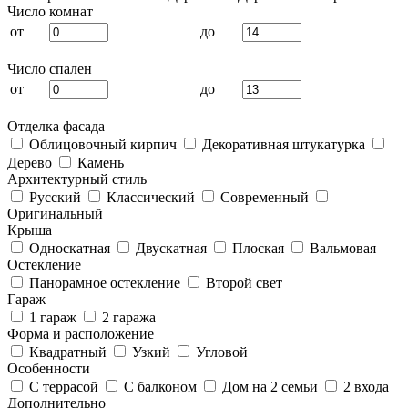
Число комнат
от
до
Число спален
от
до
Отделка фасада
Облицовочный кирпич
Декоративная штукатурка
Дерево
Камень
Архитектурный стиль
Русский
Классический
Современный
Оригинальный
Крыша
Односкатная
Двускатная
Плоская
Вальмовая
Остекление
Панорамное остекление
Второй свет
Гараж
1 гараж
2 гаража
Форма и расположение
Квадратный
Узкий
Угловой
Особенности
С террасой
С балконом
Дом на 2 семьи
2 входа
Дополнительно