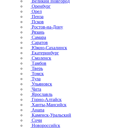
Великий Новгород
Оренбург
Орел
Пенза
Псков
Ростов-на-Дону
Рязань
Самара
Саратов
Южно-Сахалинск
Екатеринбург
Смоленск
Тамбов
Тверь
Томск
Тула
Ульяновск
Чита
Ярославль
Горно-Алтайск
Ханты-Мансийск
Анапа
Каменск-Уральский
Сочи
Новороссийск