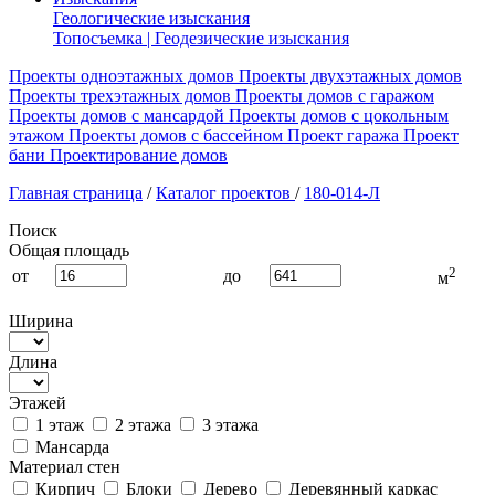
Геологические изыскания
Топосъемка | Геодезические изыскания
Проекты одноэтажных домов
Проекты двухэтажных домов
Проекты трехэтажных домов
Проекты домов с гаражом
Проекты домов с мансардой
Проекты домов с цокольным
этажом
Проекты домов с бассейном
Проект гаража
Проект
бани
Проектирование домов
Главная страница
/
Каталог проектов
/
180-014-Л
Поиск
Общая площадь
2
от
до
м
Ширина
Длина
Этажей
1 этаж
2 этажа
3 этажа
Мансарда
Материал стен
Кирпич
Блоки
Дерево
Деревянный каркас