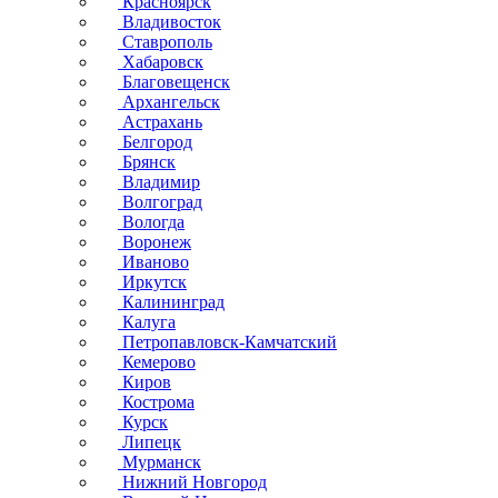
Красноярск
Владивосток
Ставрополь
Хабаровск
Благовещенск
Архангельск
Астрахань
Белгород
Брянск
Владимир
Волгоград
Вологда
Воронеж
Иваново
Иркутск
Калининград
Калуга
Петропавловск-Камчатский
Кемерово
Киров
Кострома
Курск
Липецк
Мурманск
Нижний Новгород