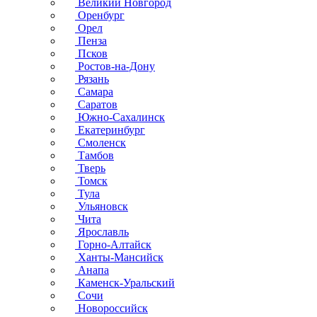
Великий Новгород
Оренбург
Орел
Пенза
Псков
Ростов-на-Дону
Рязань
Самара
Саратов
Южно-Сахалинск
Екатеринбург
Смоленск
Тамбов
Тверь
Томск
Тула
Ульяновск
Чита
Ярославль
Горно-Алтайск
Ханты-Мансийск
Анапа
Каменск-Уральский
Сочи
Новороссийск