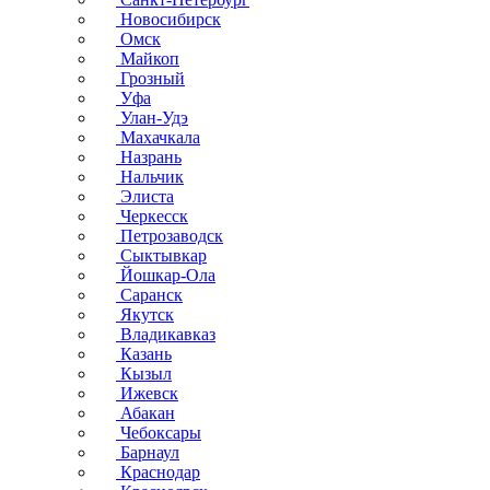
Новосибирск
Омск
Майкоп
Грозный
Уфа
Улан-Удэ
Махачкала
Назрань
Нальчик
Элиста
Черкесск
Петрозаводск
Сыктывкар
Йошкар-Ола
Саранск
Якутск
Владикавказ
Казань
Кызыл
Ижевск
Абакан
Чебоксары
Барнаул
Краснодар