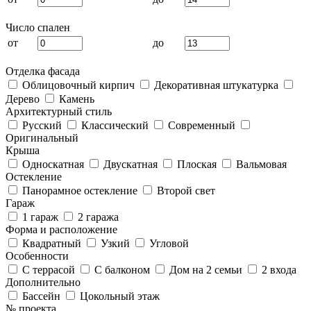
Число спален
от
до
Отделка фасада
Облицовочный кирпич
Декоративная штукатурка
Дерево
Камень
Архитектурный стиль
Русский
Классический
Современный
Оригинальный
Крыша
Односкатная
Двускатная
Плоская
Вальмовая
Остекление
Панорамное остекление
Второй свет
Гараж
1 гараж
2 гаража
Форма и расположение
Квадратный
Узкий
Угловой
Особенности
С террасой
С балконом
Дом на 2 семьи
2 входа
Дополнительно
Бассейн
Цокольный этаж
№ проекта