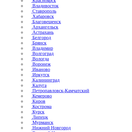
Красноярск
Владивосток
Ставрополь
Хабаровск
Благовещенск
Архангельск
Астрахань
Белгород
Брянск
Владимир
Волгоград
Вологда
Воронеж
Иваново
Иркутск
Калининград
Калуга
Петропавловск-Камчатский
Кемерово
Киров
Кострома
Курск
Липецк
Мурманск
Нижний Новгород