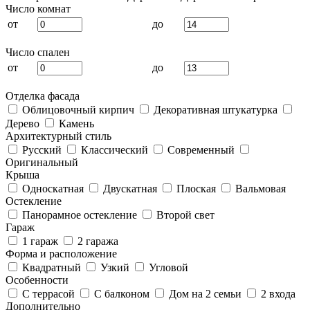
Число комнат
от
до
Число спален
от
до
Отделка фасада
Облицовочный кирпич
Декоративная штукатурка
Дерево
Камень
Архитектурный стиль
Русский
Классический
Современный
Оригинальный
Крыша
Односкатная
Двускатная
Плоская
Вальмовая
Остекление
Панорамное остекление
Второй свет
Гараж
1 гараж
2 гаража
Форма и расположение
Квадратный
Узкий
Угловой
Особенности
С террасой
С балконом
Дом на 2 семьи
2 входа
Дополнительно