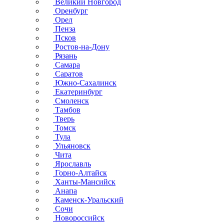
Великий Новгород
Оренбург
Орел
Пенза
Псков
Ростов-на-Дону
Рязань
Самара
Саратов
Южно-Сахалинск
Екатеринбург
Смоленск
Тамбов
Тверь
Томск
Тула
Ульяновск
Чита
Ярославль
Горно-Алтайск
Ханты-Мансийск
Анапа
Каменск-Уральский
Сочи
Новороссийск