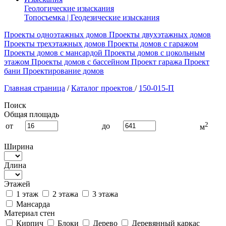
Геологические изыскания
Топосъемка | Геодезические изыскания
Проекты одноэтажных домов
Проекты двухэтажных домов
Проекты трехэтажных домов
Проекты домов с гаражом
Проекты домов с мансардой
Проекты домов с цокольным
этажом
Проекты домов с бассейном
Проект гаража
Проект
бани
Проектирование домов
Главная страница
/
Каталог проектов
/
150-015-П
Поиск
Общая площадь
2
от
до
м
Ширина
Длина
Этажей
1 этаж
2 этажа
3 этажа
Мансарда
Материал стен
Кирпич
Блоки
Дерево
Деревянный каркас