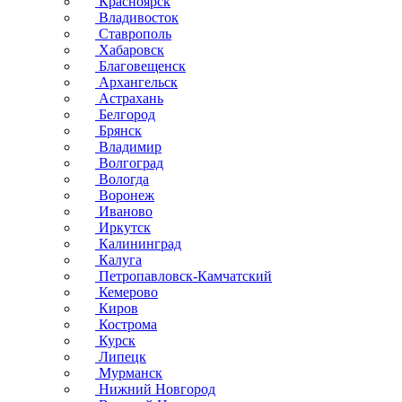
Красноярск
Владивосток
Ставрополь
Хабаровск
Благовещенск
Архангельск
Астрахань
Белгород
Брянск
Владимир
Волгоград
Вологда
Воронеж
Иваново
Иркутск
Калининград
Калуга
Петропавловск-Камчатский
Кемерово
Киров
Кострома
Курск
Липецк
Мурманск
Нижний Новгород