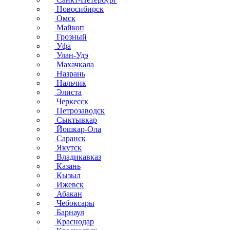
Новосибирск
Омск
Майкоп
Грозный
Уфа
Улан-Удэ
Махачкала
Назрань
Нальчик
Элиста
Черкесск
Петрозаводск
Сыктывкар
Йошкар-Ола
Саранск
Якутск
Владикавказ
Казань
Кызыл
Ижевск
Абакан
Чебоксары
Барнаул
Краснодар