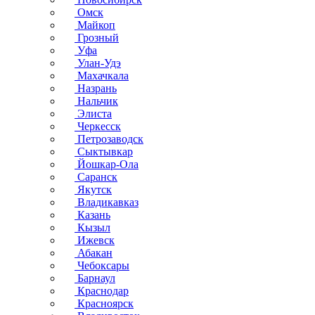
Омск
Майкоп
Грозный
Уфа
Улан-Удэ
Махачкала
Назрань
Нальчик
Элиста
Черкесск
Петрозаводск
Сыктывкар
Йошкар-Ола
Саранск
Якутск
Владикавказ
Казань
Кызыл
Ижевск
Абакан
Чебоксары
Барнаул
Краснодар
Красноярск