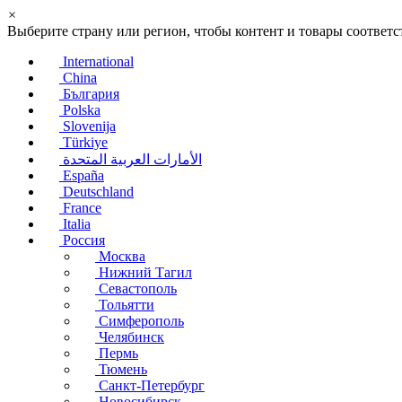
×
Выберите страну или регион, чтобы контент и товары соотве
International
China
България
Polska
Slovenija
Türkiye
الأمارات العربية المتحدة
España
Deutschland
France
Italia
Россия
Москва
Нижний Тагил
Севастополь
Тольятти
Симферополь
Челябинск
Пермь
Тюмень
Санкт-Петербург
Новосибирск