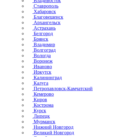
Владивосток
Ставрополь
Хабаровск
Благовещенск
Архангельск
Астрахань
Белгород
Брянск
Владимир
Волгоград
Вологда
Воронеж
Иваново
Иркутск
Калининград
Калуга
Петропавловск-Камчатский
Кемерово
Киров
Кострома
Курск
Липецк
Мурманск
Нижний Новгород
Великий Новгород