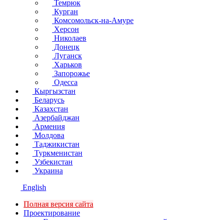
Темрюк
Курган
Комсомольск-на-Амуре
Херсон
Николаев
Донецк
Луганск
Харьков
Запорожье
Одесса
Кыргызстан
Беларусь
Казахстан
Азербайджан
Армения
Молдова
Таджикистан
Туркменистан
Узбекистан
Украина
English
Полная версия сайта
Проектирование