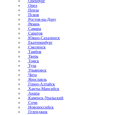
Оренбург
Орел
Пенза
Псков
Ростов-на-Дону
Рязань
Самара
Саратов
Южно-Сахалинск
Екатеринбург
Смоленск
Тамбов
Тверь
Томск
Тула
Ульяновск
Чита
Ярославль
Горно-Алтайск
Ханты-Мансийск
Анапа
Каменск-Уральский
Сочи
Новороссийск
Геленджик