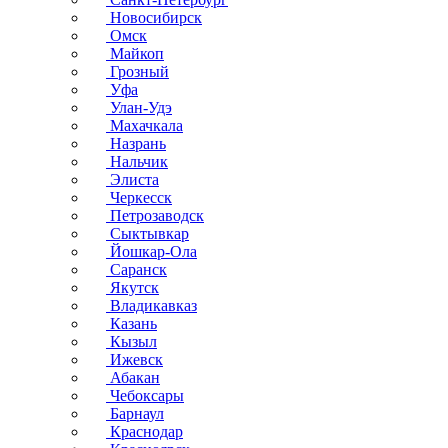
Новосибирск
Омск
Майкоп
Грозный
Уфа
Улан-Удэ
Махачкала
Назрань
Нальчик
Элиста
Черкесск
Петрозаводск
Сыктывкар
Йошкар-Ола
Саранск
Якутск
Владикавказ
Казань
Кызыл
Ижевск
Абакан
Чебоксары
Барнаул
Краснодар