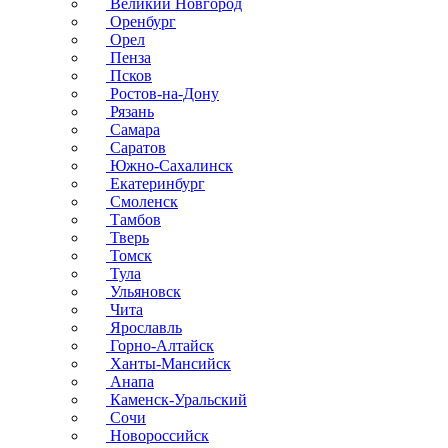
Великий Новгород
Оренбург
Орел
Пенза
Псков
Ростов-на-Дону
Рязань
Самара
Саратов
Южно-Сахалинск
Екатеринбург
Смоленск
Тамбов
Тверь
Томск
Тула
Ульяновск
Чита
Ярославль
Горно-Алтайск
Ханты-Мансийск
Анапа
Каменск-Уральский
Сочи
Новороссийск