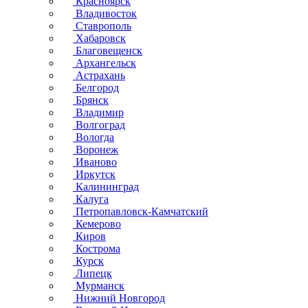
Красноярск
Владивосток
Ставрополь
Хабаровск
Благовещенск
Архангельск
Астрахань
Белгород
Брянск
Владимир
Волгоград
Вологда
Воронеж
Иваново
Иркутск
Калининград
Калуга
Петропавловск-Камчатский
Кемерово
Киров
Кострома
Курск
Липецк
Мурманск
Нижний Новгород