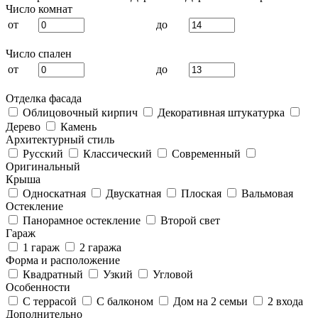
Число комнат
от
до
Число спален
от
до
Отделка фасада
Облицовочный кирпич
Декоративная штукатурка
Дерево
Камень
Архитектурный стиль
Русский
Классический
Современный
Оригинальный
Крыша
Односкатная
Двускатная
Плоская
Вальмовая
Остекление
Панорамное остекление
Второй свет
Гараж
1 гараж
2 гаража
Форма и расположение
Квадратный
Узкий
Угловой
Особенности
С террасой
С балконом
Дом на 2 семьи
2 входа
Дополнительно