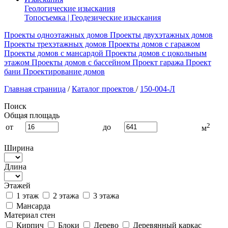
Геологические изыскания
Топосъемка | Геодезические изыскания
Проекты одноэтажных домов
Проекты двухэтажных домов
Проекты трехэтажных домов
Проекты домов с гаражом
Проекты домов с мансардой
Проекты домов с цокольным
этажом
Проекты домов с бассейном
Проект гаража
Проект
бани
Проектирование домов
Главная страница
/
Каталог проектов
/
150-004-Л
Поиск
Общая площадь
2
от
до
м
Ширина
Длина
Этажей
1 этаж
2 этажа
3 этажа
Мансарда
Материал стен
Кирпич
Блоки
Дерево
Деревянный каркас