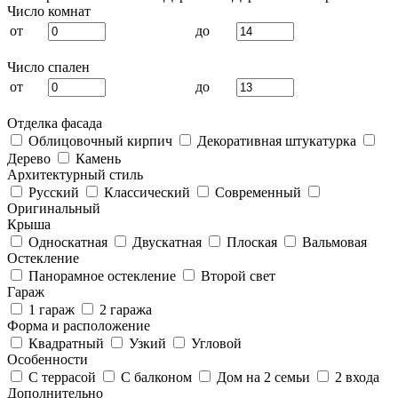
Число комнат
от
до
Число спален
от
до
Отделка фасада
Облицовочный кирпич
Декоративная штукатурка
Дерево
Камень
Архитектурный стиль
Русский
Классический
Современный
Оригинальный
Крыша
Односкатная
Двускатная
Плоская
Вальмовая
Остекление
Панорамное остекление
Второй свет
Гараж
1 гараж
2 гаража
Форма и расположение
Квадратный
Узкий
Угловой
Особенности
С террасой
С балконом
Дом на 2 семьи
2 входа
Дополнительно