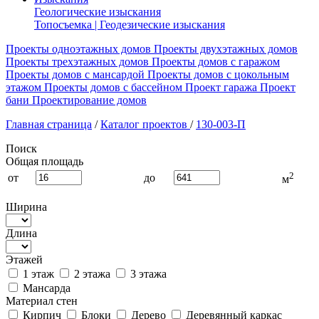
Геологические изыскания
Топосъемка | Геодезические изыскания
Проекты одноэтажных домов
Проекты двухэтажных домов
Проекты трехэтажных домов
Проекты домов с гаражом
Проекты домов с мансардой
Проекты домов с цокольным
этажом
Проекты домов с бассейном
Проект гаража
Проект
бани
Проектирование домов
Главная страница
/
Каталог проектов
/
130-003-П
Поиск
Общая площадь
2
от
до
м
Ширина
Длина
Этажей
1 этаж
2 этажа
3 этажа
Мансарда
Материал стен
Кирпич
Блоки
Дерево
Деревянный каркас