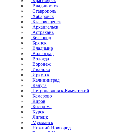
Красноярск
Владивосток
Ставрополь
Хабаровск
Благовещенск
Архангельск
Астрахань
Белгород
Брянск
Владимир
Волгоград
Вологда
Воронеж
Иваново
Иркутск
Калининград
Калуга
Петропавловск-Камчатский
Кемерово
Киров
Кострома
Курск
Липецк
Мурманск
Нижний Новгород