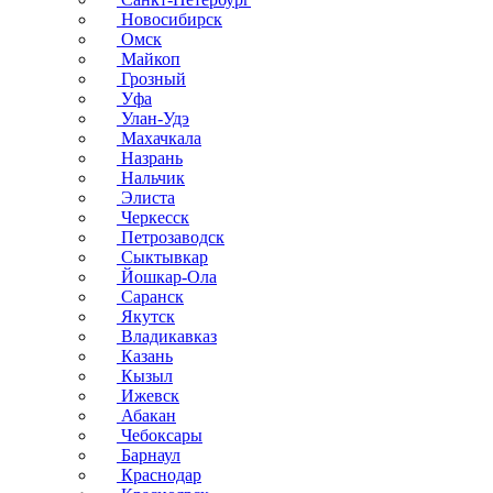
Новосибирск
Омск
Майкоп
Грозный
Уфа
Улан-Удэ
Махачкала
Назрань
Нальчик
Элиста
Черкесск
Петрозаводск
Сыктывкар
Йошкар-Ола
Саранск
Якутск
Владикавказ
Казань
Кызыл
Ижевск
Абакан
Чебоксары
Барнаул
Краснодар