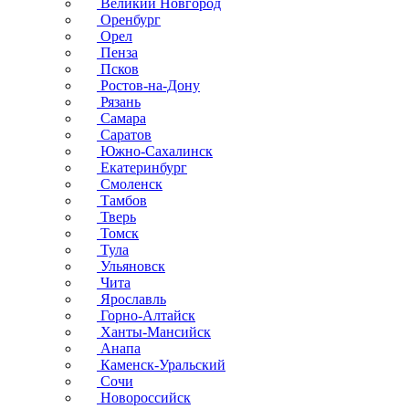
Великий Новгород
Оренбург
Орел
Пенза
Псков
Ростов-на-Дону
Рязань
Самара
Саратов
Южно-Сахалинск
Екатеринбург
Смоленск
Тамбов
Тверь
Томск
Тула
Ульяновск
Чита
Ярославль
Горно-Алтайск
Ханты-Мансийск
Анапа
Каменск-Уральский
Сочи
Новороссийск