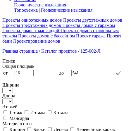
Геологические изыскания
Топосъемка | Геодезические изыскания
Проекты одноэтажных домов
Проекты двухэтажных домов
Проекты трехэтажных домов
Проекты домов с гаражом
Проекты домов с мансардой
Проекты домов с цокольным
этажом
Проекты домов с бассейном
Проект гаража
Проект
бани
Проектирование домов
Главная страница
/
Каталог проектов
/
125-002-Л
Поиск
Общая площадь
2
от
до
м
Ширина
Длина
Этажей
1 этаж
2 этажа
3 этажа
Мансарда
Материал стен
Кирпич
Блоки
Дерево
Деревянный каркас