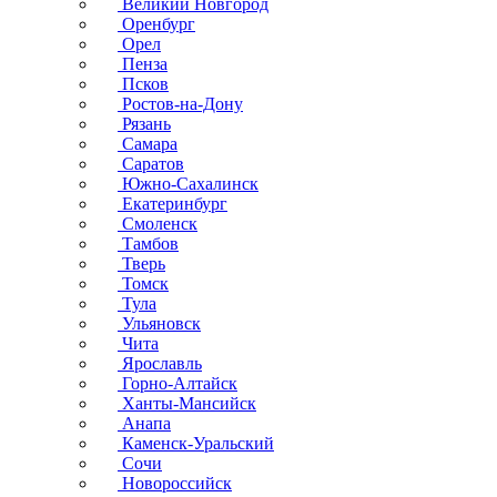
Великий Новгород
Оренбург
Орел
Пенза
Псков
Ростов-на-Дону
Рязань
Самара
Саратов
Южно-Сахалинск
Екатеринбург
Смоленск
Тамбов
Тверь
Томск
Тула
Ульяновск
Чита
Ярославль
Горно-Алтайск
Ханты-Мансийск
Анапа
Каменск-Уральский
Сочи
Новороссийск