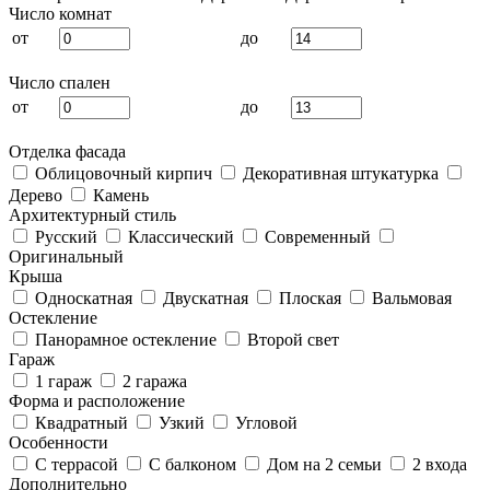
Число комнат
от
до
Число спален
от
до
Отделка фасада
Облицовочный кирпич
Декоративная штукатурка
Дерево
Камень
Архитектурный стиль
Русский
Классический
Современный
Оригинальный
Крыша
Односкатная
Двускатная
Плоская
Вальмовая
Остекление
Панорамное остекление
Второй свет
Гараж
1 гараж
2 гаража
Форма и расположение
Квадратный
Узкий
Угловой
Особенности
С террасой
С балконом
Дом на 2 семьи
2 входа
Дополнительно