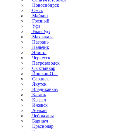
Новосибирск
Омск
Майкоп
Грозный
Уфа
Улан-Удэ
Махачкала
Назрань
Нальчик
Элиста
Черкесск
Петрозаводск
Сыктывкар
Йошкар-Ола
Саранск
Якутск
Владикавказ
Казань
Кызыл
Ижевск
Абакан
Чебоксары
Барнаул
Краснодар