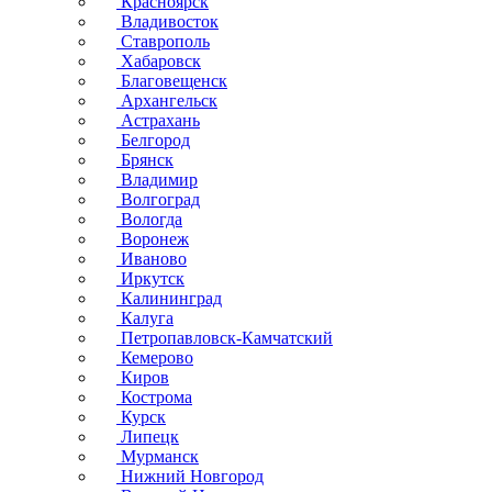
Красноярск
Владивосток
Ставрополь
Хабаровск
Благовещенск
Архангельск
Астрахань
Белгород
Брянск
Владимир
Волгоград
Вологда
Воронеж
Иваново
Иркутск
Калининград
Калуга
Петропавловск-Камчатский
Кемерово
Киров
Кострома
Курск
Липецк
Мурманск
Нижний Новгород