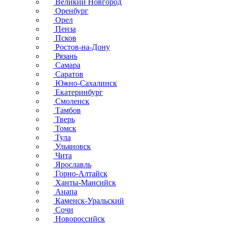
Великий Новгород
Оренбург
Орел
Пенза
Псков
Ростов-на-Дону
Рязань
Самара
Саратов
Южно-Сахалинск
Екатеринбург
Смоленск
Тамбов
Тверь
Томск
Тула
Ульяновск
Чита
Ярославль
Горно-Алтайск
Ханты-Мансийск
Анапа
Каменск-Уральский
Сочи
Новороссийск