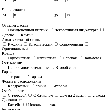
Число спален
от
до
Отделка фасада
Облицовочный кирпич
Декоративная штукатурка
Дерево
Камень
Архитектурный стиль
Русский
Классический
Современный
Оригинальный
Крыша
Односкатная
Двускатная
Плоская
Вальмовая
Остекление
Панорамное остекление
Второй свет
Гараж
1 гараж
2 гаража
Форма и расположение
Квадратный
Узкий
Угловой
Особенности
С террасой
С балконом
Дом на 2 семьи
2 входа
Дополнительно
Бассейн
Цокольный этаж
№ проекта