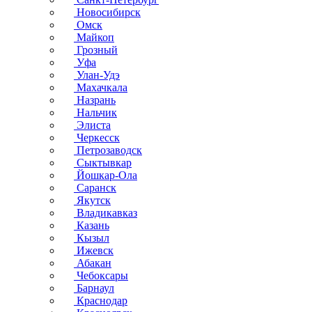
Новосибирск
Омск
Майкоп
Грозный
Уфа
Улан-Удэ
Махачкала
Назрань
Нальчик
Элиста
Черкесск
Петрозаводск
Сыктывкар
Йошкар-Ола
Саранск
Якутск
Владикавказ
Казань
Кызыл
Ижевск
Абакан
Чебоксары
Барнаул
Краснодар