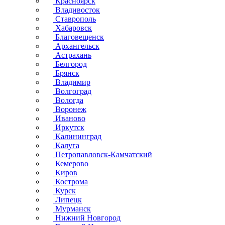
Красноярск
Владивосток
Ставрополь
Хабаровск
Благовещенск
Архангельск
Астрахань
Белгород
Брянск
Владимир
Волгоград
Вологда
Воронеж
Иваново
Иркутск
Калининград
Калуга
Петропавловск-Камчатский
Кемерово
Киров
Кострома
Курск
Липецк
Мурманск
Нижний Новгород