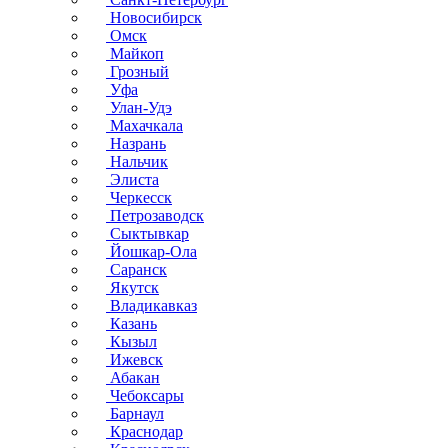
Новосибирск
Омск
Майкоп
Грозный
Уфа
Улан-Удэ
Махачкала
Назрань
Нальчик
Элиста
Черкесск
Петрозаводск
Сыктывкар
Йошкар-Ола
Саранск
Якутск
Владикавказ
Казань
Кызыл
Ижевск
Абакан
Чебоксары
Барнаул
Краснодар