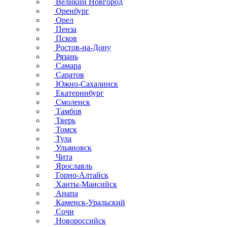
Великий Новгород
Оренбург
Орел
Пенза
Псков
Ростов-на-Дону
Рязань
Самара
Саратов
Южно-Сахалинск
Екатеринбург
Смоленск
Тамбов
Тверь
Томск
Тула
Ульяновск
Чита
Ярославль
Горно-Алтайск
Ханты-Мансийск
Анапа
Каменск-Уральский
Сочи
Новороссийск