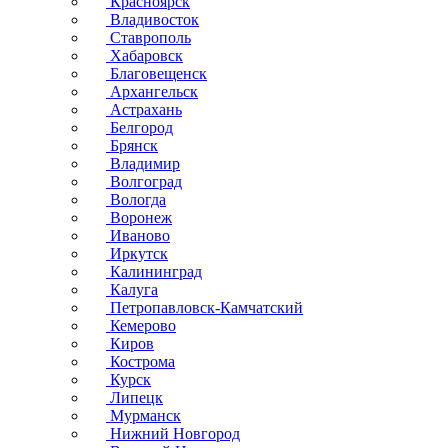
Красноярск
Владивосток
Ставрополь
Хабаровск
Благовещенск
Архангельск
Астрахань
Белгород
Брянск
Владимир
Волгоград
Вологда
Воронеж
Иваново
Иркутск
Калининград
Калуга
Петропавловск-Камчатский
Кемерово
Киров
Кострома
Курск
Липецк
Мурманск
Нижний Новгород