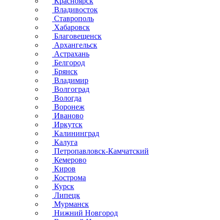
Красноярск
Владивосток
Ставрополь
Хабаровск
Благовещенск
Архангельск
Астрахань
Белгород
Брянск
Владимир
Волгоград
Вологда
Воронеж
Иваново
Иркутск
Калининград
Калуга
Петропавловск-Камчатский
Кемерово
Киров
Кострома
Курск
Липецк
Мурманск
Нижний Новгород