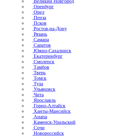
Великий Новгород
Оренбург
Орел
Пенза
Псков
Ростов-на-Дону
Рязань
Самара
Саратов
Южно-Сахалинск
Екатеринбург
Смоленск
Тамбов
Тверь
Томск
Тула
Ульяновск
Чита
Ярославль
Горно-Алтайск
Ханты-Мансийск
Анапа
Каменск-Уральский
Сочи
Новороссийск