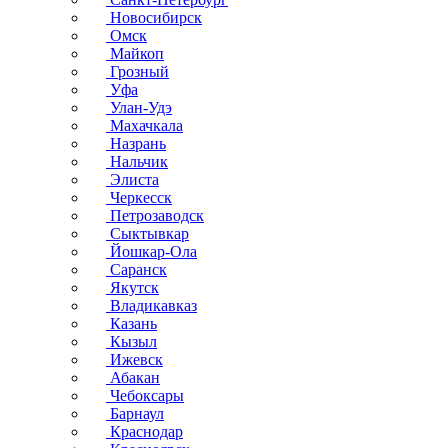
Новосибирск
Омск
Майкоп
Грозный
Уфа
Улан-Удэ
Махачкала
Назрань
Нальчик
Элиста
Черкесск
Петрозаводск
Сыктывкар
Йошкар-Ола
Саранск
Якутск
Владикавказ
Казань
Кызыл
Ижевск
Абакан
Чебоксары
Барнаул
Краснодар