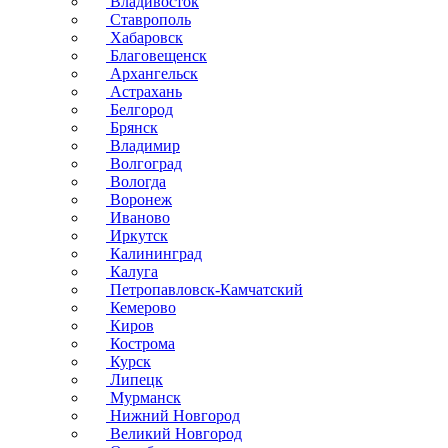
Владивосток
Ставрополь
Хабаровск
Благовещенск
Архангельск
Астрахань
Белгород
Брянск
Владимир
Волгоград
Вологда
Воронеж
Иваново
Иркутск
Калининград
Калуга
Петропавловск-Камчатский
Кемерово
Киров
Кострома
Курск
Липецк
Мурманск
Нижний Новгород
Великий Новгород