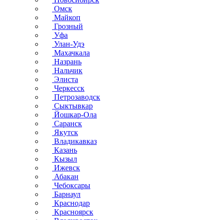
Омск
Майкоп
Грозный
Уфа
Улан-Удэ
Махачкала
Назрань
Нальчик
Элиста
Черкесск
Петрозаводск
Сыктывкар
Йошкар-Ола
Саранск
Якутск
Владикавказ
Казань
Кызыл
Ижевск
Абакан
Чебоксары
Барнаул
Краснодар
Красноярск