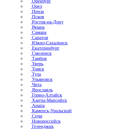
Оренбург
Орел
Пенза
Псков
Ростов-на-Дону
Рязань
Самара
Саратов
Южно-Сахалинск
Екатеринбург
Смоленск
Тамбов
Тверь
Томск
Тула
Ульяновск
Чита
Ярославль
Горно-Алтайск
Ханты-Мансийск
Анапа
Каменск-Уральский
Сочи
Новороссийск
Геленджик