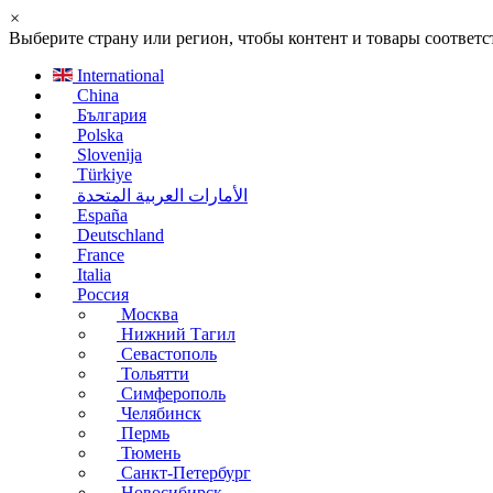
×
Выберите страну или регион, чтобы контент и товары соотве
International
China
България
Polska
Slovenija
Türkiye
الأمارات العربية المتحدة
España
Deutschland
France
Italia
Россия
Москва
Нижний Тагил
Севастополь
Тольятти
Симферополь
Челябинск
Пермь
Тюмень
Санкт-Петербург
Новосибирск