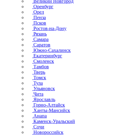
Великий Новгород
Оренбург
Орел
Пенза
Псков
Ростов-на-Дону
Рязань
Самара
Саратов
Южно-Сахалинск
Екатеринбург
Смоленск
Тамбов
Тверь
Томск
Тула
Ульяновск
Чита
Ярославль
Горно-Алтайск
Ханты-Мансийск
Анапа
Каменск-Уральский
Сочи
Новороссийск