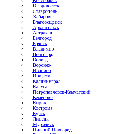
Красноярск
Владивосток
Ставрополь
Хабаровск
Благовещенск
Архангельск
Астрахань
Белгород
Брянск
Владимир
Волгоград
Вологда
Воронеж
Иваново
Иркутск
Калининград
Калуга
Петропавловск-Камчатский
Кемерово
Киров
Кострома
Курск
Липецк
Мурманск
Нижний Новгород