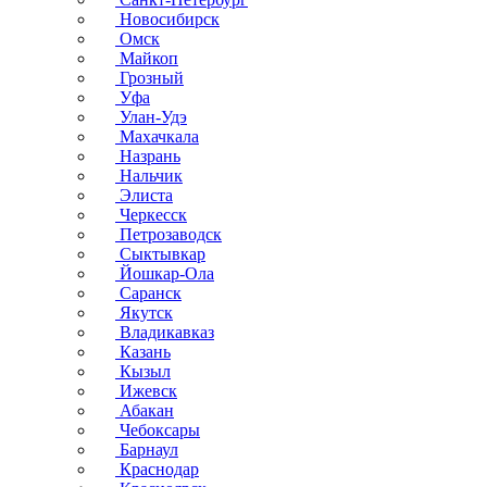
Новосибирск
Омск
Майкоп
Грозный
Уфа
Улан-Удэ
Махачкала
Назрань
Нальчик
Элиста
Черкесск
Петрозаводск
Сыктывкар
Йошкар-Ола
Саранск
Якутск
Владикавказ
Казань
Кызыл
Ижевск
Абакан
Чебоксары
Барнаул
Краснодар