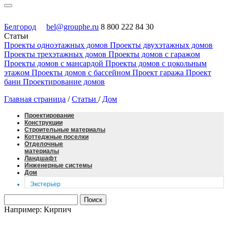
Белгород
bel@grouphe.ru
8 800 222 84 30
Статьи
Проекты одноэтажных домов
Проекты двухэтажных домов
Проекты трехэтажных домов
Проекты домов с гаражом
Проекты домов с мансардой
Проекты домов с цокольным
этажом
Проекты домов с бассейном
Проект гаража
Проект
бани
Проектирование домов
Главная страница
/
Статьи
/
Дом
Проектирование
Конструкции
Строительные материалы
Коттеджные поселки
Отделочные
материалы
Ландшафт
Инженерные системы
Дом
Экстерьер
Например: Кирпич