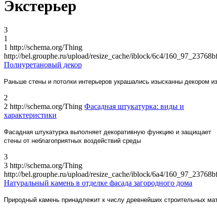
Экстерьер
3
1
1
http://schema.org/Thing
http://bel.grouphe.ru/upload/resize_cache/iblock/6c4/160_97_23
Полиуретановый декор
Раньше с
тены и потолки
интерьеров украшались изысканны декором из
2
2
http://schema.org/Thing
Фасадная штукатурка: виды и
характеристики
Фасадная штукатурка выполняет декоративную функцию
и защищает
стены от неблагоприятных воздействий сред
ы
3
3
http://schema.org/Thing
http://bel.grouphe.ru/upload/resize_cache/iblock/6a4/160_97_23
Натуральный камень в отделке фасада загородного дома
Природный камень принадлежит к числу древнейших строительных ма